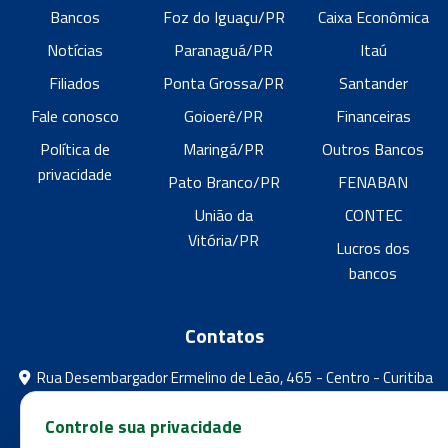
Bancos
Foz do Iguaçu/PR
Caixa Econômica
Notícias
Paranaguá/PR
Itaú
Filiados
Ponta Grossa/PR
Santander
Fale conosco
Goioerê/PR
Financeiras
Política de
Maringá/PR
Outros Bancos
privacidade
Pato Branco/PR
FENABAN
União da
CONTEC
Vitória/PR
Lucros dos
bancos
Contatos
Rua Desembargador Ermelino de Leão, 465 - Centro - Curitiba
- Paraná
Controle sua privacidade
feebpr@gmail.com