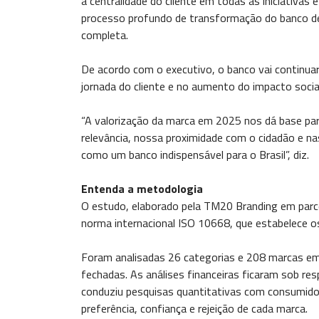
a centralidade do cliente em todas as iniciativas
processo profundo de transformação do banco de
completa.
De acordo com o executivo, o banco vai continuar
jornada do cliente e no aumento do impacto socia
“A valorização da marca em 2025 nos dá base par
relevância, nossa proximidade com o cidadão e n
como um banco indispensável para o Brasil”, diz.
Entenda a metodologia
O estudo, elaborado pela TM20 Branding em parcer
norma internacional ISO 10668, que estabelece os
Foram analisadas 26 categorias e 208 marcas em t
fechadas. As análises financeiras ficaram sob res
conduziu pesquisas quantitativas com consumidor
preferência, confiança e rejeição de cada marca.