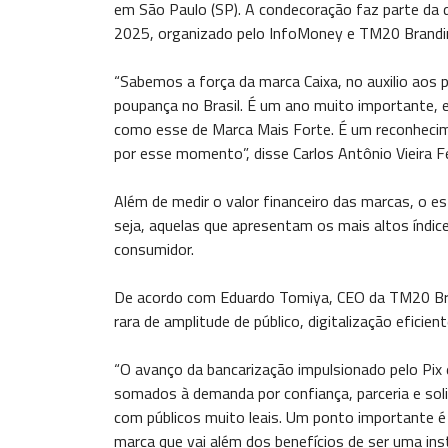
em São Paulo (SP). A condecoração faz parte da d
2025, organizado pelo InfoMoney e TM20 Brandi
“Sabemos a força da marca Caixa, no auxilio aos
poupança no Brasil. É um ano muito importante, 
como esse de Marca Mais Forte. É um reconhecime
por esse momento”, disse Carlos Antônio Vieira Fe
Além de medir o valor financeiro das marcas, o 
seja, aquelas que apresentam os mais altos índic
consumidor.
De acordo com Eduardo Tomiya, CEO da TM20 Bra
rara de amplitude de público, digitalização eficien
“O avanço da bancarização impulsionado pelo Pix e
somados à demanda por confiança, parceria e sol
com públicos muito leais. Um ponto importante é s
marca que vai além dos benefícios de ser uma insti