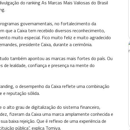
ivulgação do ranking As Marcas Mais Valiosas do Brasil
ng.
 programas governamentais, no fortalecimento da
em que a Caixa tem recebido diversos reconhecimento,
nto muito especial. Fico muito feliz e muito agradecido
rnandes, presidente Caixa, durante a cerimônia.
estudo também apontou as marcas mais fortes do país. Ou
es de lealdade, confiança e presença na mente do
nding, o desempenho da Caixa reflete uma combinação
te e reputação sólida.
 o alto grau de digitalização do sistema financeiro,
idez, fizeram da Caixa uma marca amplamente conhecida e
ua baixa rejeição. Que é reflexo de uma experiência de
tuição pública”, explica Tomiya.