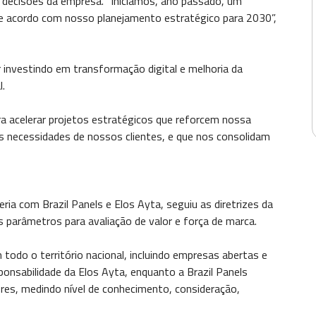
 e decisões da empresa. “Iniciamos, ano passado, um
 acordo com nosso planejamento estratégico para 2030”,
 investindo em transformação digital e melhoria da
l.
a acelerar projetos estratégicos que reforcem nossa
as necessidades de nossos clientes, e que nos consolidam
ia com Brazil Panels e Elos Ayta, seguiu as diretrizes da
 parâmetros para avaliação de valor e força de marca.
odo o território nacional, incluindo empresas abertas e
ponsabilidade da Elos Ayta, enquanto a Brazil Panels
es, medindo nível de conhecimento, consideração,