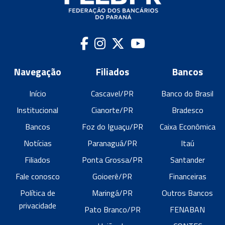
Navegação
Filiados
Bancos
Início
Cascavel/PR
Banco do Brasil
Institucional
Cianorte/PR
Bradesco
Bancos
Foz do Iguaçu/PR
Caixa Econômica
Notícias
Paranaguá/PR
Itaú
Filiados
Ponta Grossa/PR
Santander
Fale conosco
Goioerê/PR
Financeiras
Política de
Maringá/PR
Outros Bancos
privacidade
Pato Branco/PR
FENABAN