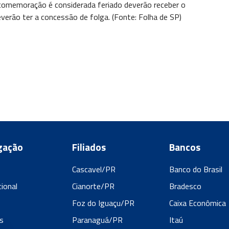
 comemoração é considerada feriado deverão receber o
erão ter a concessão de folga. (Fonte: Folha de SP)
gação
Filiados
Bancos
Cascavel/PR
Banco do Brasil
cional
Cianorte/PR
Bradesco
s
Foz do Iguaçu/PR
Caixa Econômica
s
Paranaguá/PR
Itaú