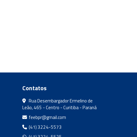
Contatos
Rua Desembargador Ermelino de
Leão, 465 - Centro - Curitiba - Paraná
feebpr@gmail.com
(41) 3224-5573
(41) 3224-5525