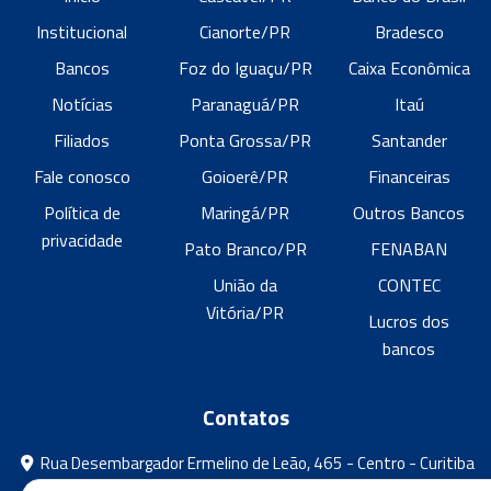
Institucional
Cianorte/PR
Bradesco
Bancos
Foz do Iguaçu/PR
Caixa Econômica
Notícias
Paranaguá/PR
Itaú
Filiados
Ponta Grossa/PR
Santander
Fale conosco
Goioerê/PR
Financeiras
Política de
Maringá/PR
Outros Bancos
privacidade
Pato Branco/PR
FENABAN
União da
CONTEC
Vitória/PR
Lucros dos
bancos
Contatos
Rua Desembargador Ermelino de Leão, 465 - Centro - Curitiba
- Paraná