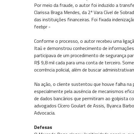
Por meio da fraude, o autor foi induzido a transfer
Clarissa Braga Mendes, da 2ª Vara Cível de Sobra
das instituições financeiras. Foi fixada indeniza
feebpr -
Conforme o processo, o autor recebeu uma ligaç
Itaú e demonstrou conhecimento de informações s
participava de um procedimento de segurança para 
R$ 9,8 mil cada para uma conta de terceiro. Some
ocorrência policial, além de buscar administrativ
Na ação, o cliente sustentou que houve falha na p
especialmente pela ausência de mecanismos efica
de dados bancários que permitiram ao golpista con
advogados Cícero Goulart de Assis, Byanca Barbos
Advocacia.
Defesas