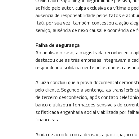
O Mercado Pago alegou ilegitimidade passiva, aus
sofrido pelo autor, culpa exclusiva da vítima e p
ausência de responsabilidade pelos fatos e atribui
Itaú, por sua vez, também contestou a ação alega
serviço, ausência de nexo causal e ocorrência de f
Falha de segurança
Ao analisar o caso, a magistrada reconheceu a a
destacou que as três empresas integravam a cade
respondendo solidariamente pelos danos causado
A juíza concluiu que a prova documental demonstro
pelo cliente. Segundo a sentença, as transferên
de terceiro desconhecido, após contato telefôni
banco e utilizou informações sensíveis do corren
sofisticada engenharia social viabilizada por fal
financeiras.
Ainda de acordo com a decisão, a participação do