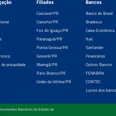
gação
Filiados
Bancos
Cascavel/PR
Banco do Brasil
cional
Cianorte/PR
Bradesco
s
Foz do Iguaçu/PR
Caixa Econômica
s
Paranaguá/PR
Itaú
s
Ponta Grossa/PR
Santander
onosco
Goioerê/PR
Financeiras
a de privacidade
Maringá/PR
Outros Bancos
Pato Branco/PR
FENABAN
União da Vitória/PR
CONTEC
Lucros dos banc
lecimentos Bancários do Estado do