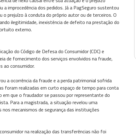
ência de nexo causal entre sua atuação e o prejuízo
ediu a improcedência dos pedidos. Já a PagSeguro sustentou
u o prejuízo à conduta do próprio autor ou de terceiros. O
ndo ilegitimidade, inexistência de defeito na prestação do
ortuito externo.
plicação do Código de Defesa do Consumidor (CDC) e
ia de fornecimento dos serviços envolvidos na fraude,
s ao consumidor.
u a ocorrência da fraude e a perda patrimonial sofrida
cias foram realizadas em curto espaço de tempo para conta
co em que o fraudador se passou por representante do
tista. Para a magistrada, a situação revelou uma
has nos mecanismos de segurança das instituições
 consumidor na realização das transferências não foi