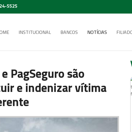
224-5525
OME
INSTITUCIONAL
BANCOS
NOTÍCIAS
FILIAD
 e PagSeguro são
uir e indenizar vítima
erente