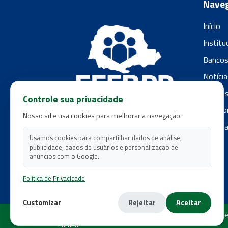
Nave
Início
Institu
Banco
Notícia
Filiado
Controle sua privacidade
Fale c
Nosso site usa cookies para melhorar a navegação.
Polític
Usamos cookies para compartilhar dados de análise,
publicidade, dados de usuários e personalização de
anúncios com o Google.
Política de Privacidade
Customizar
Rejeitar
Aceitar
Copyright 2026 - Federação dos Empregados em Estabe
Paraná