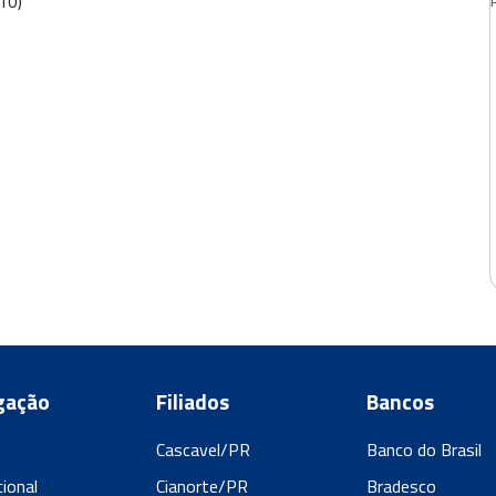
10)
gação
Filiados
Bancos
Cascavel/PR
Banco do Brasil
cional
Cianorte/PR
Bradesco