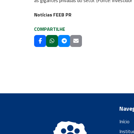
as gigantes privadas do setor. (Fonte: Investidor 
Notícias FEEB PR
COMPARTILHE
Nave
Início
Institu