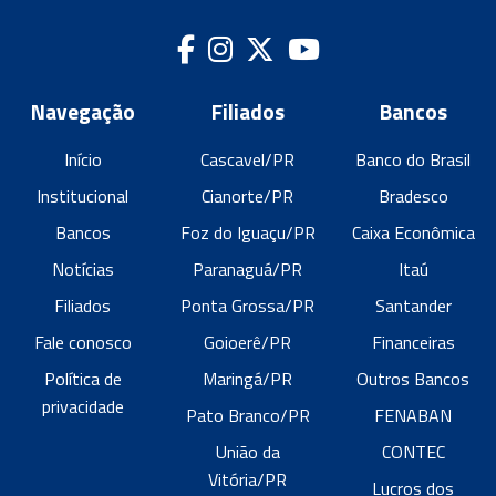
Navegação
Filiados
Bancos
Início
Cascavel/PR
Banco do Brasil
Institucional
Cianorte/PR
Bradesco
Bancos
Foz do Iguaçu/PR
Caixa Econômica
Notícias
Paranaguá/PR
Itaú
Filiados
Ponta Grossa/PR
Santander
Fale conosco
Goioerê/PR
Financeiras
Política de
Maringá/PR
Outros Bancos
privacidade
Pato Branco/PR
FENABAN
União da
CONTEC
Vitória/PR
Lucros dos