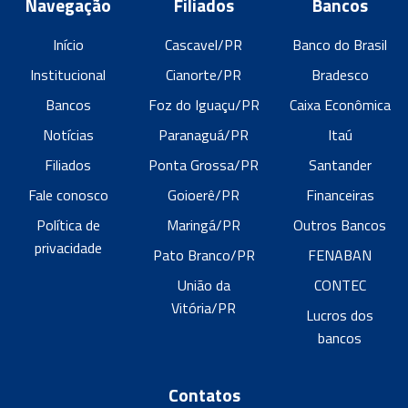
Navegação
Filiados
Bancos
Início
Cascavel/PR
Banco do Brasil
Institucional
Cianorte/PR
Bradesco
Bancos
Foz do Iguaçu/PR
Caixa Econômica
Notícias
Paranaguá/PR
Itaú
Filiados
Ponta Grossa/PR
Santander
Fale conosco
Goioerê/PR
Financeiras
Política de
Maringá/PR
Outros Bancos
privacidade
Pato Branco/PR
FENABAN
União da
CONTEC
Vitória/PR
Lucros dos
bancos
Contatos