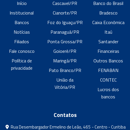
Início
Cascavel/PR
Banco do Brasil
Institucional
Cianorte/PR
Bradesco
Bancos
Foz do Iguaçu/PR
Caixa Econômica
Notícias
Paranaguá/PR
Itaú
Filiados
Ponta Grossa/PR
Santander
Fale conosco
Goioerê/PR
Financeiras
Política de
Maringá/PR
Outros Bancos
privacidade
Pato Branco/PR
FENABAN
União da
CONTEC
Vitória/PR
Lucros dos
bancos
Contatos
Rua Desembargador Ermelino de Leão, 465 - Centro - Curitiba