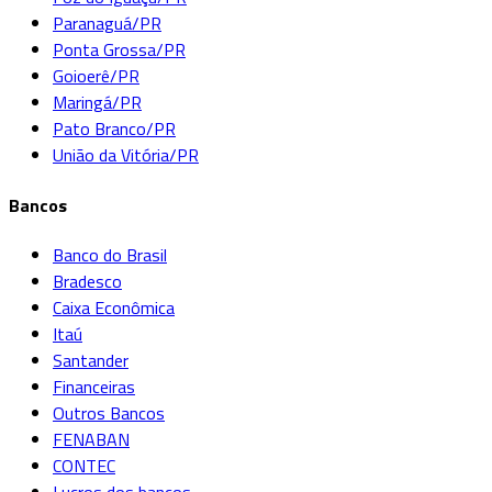
Paranaguá/PR
Ponta Grossa/PR
Goioerê/PR
Maringá/PR
Pato Branco/PR
União da Vitória/PR
Bancos
Banco do Brasil
Bradesco
Caixa Econômica
Itaú
Santander
Financeiras
Outros Bancos
FENABAN
CONTEC
Lucros dos bancos