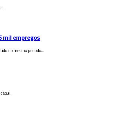
lia…
,5 mil empregos
 obtido no mesmo período…
 daqui…