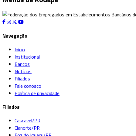
Navegação
Início
Institucional
Bancos
Notícias
Filiados
Fale conosco
Política de privacidade
Filiados
Cascavel/PR
Cianorte/PR
Foz do Iguaçu/PR