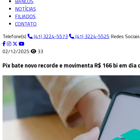
BANCOS
NOTÍCIAS
FILIADOS
CONTATO
Telefone(s)
(41) 3224-5573
(41) 3224-5525
Redes Sociais
02/12/2025
33
Pix bate novo recorde e movimenta R$ 166 bi em dia d