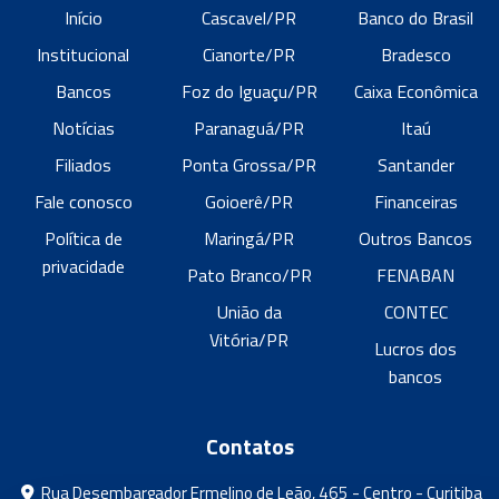
Início
Cascavel/PR
Banco do Brasil
Institucional
Cianorte/PR
Bradesco
Bancos
Foz do Iguaçu/PR
Caixa Econômica
Notícias
Paranaguá/PR
Itaú
Filiados
Ponta Grossa/PR
Santander
Fale conosco
Goioerê/PR
Financeiras
Política de
Maringá/PR
Outros Bancos
privacidade
Pato Branco/PR
FENABAN
União da
CONTEC
Vitória/PR
Lucros dos
bancos
Contatos
Rua Desembargador Ermelino de Leão, 465 - Centro - Curitiba