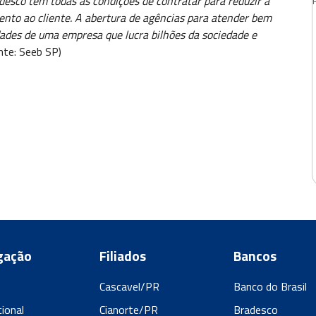
adesco tem todas as condições de contratar para reduzir a
ento ao cliente. A abertura de agências para atender bem
dades de uma empresa que lucra bilhões da sociedade e
onte: Seeb SP)
gação
Filiados
Bancos
Cascavel/PR
Banco do Brasil
cional
Cianorte/PR
Bradesco