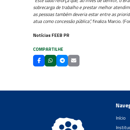
“Este dado reforça que, ao invés de demitir, o Br
sobrecarga de trabalho e prestar melhor atendim
as pessoas também deveria estar entre as priori
atua como concessão pública”,
finaliza Marcio. (F
Notícias FEEB PR
COMPARTILHE
Nave
Início
Institu