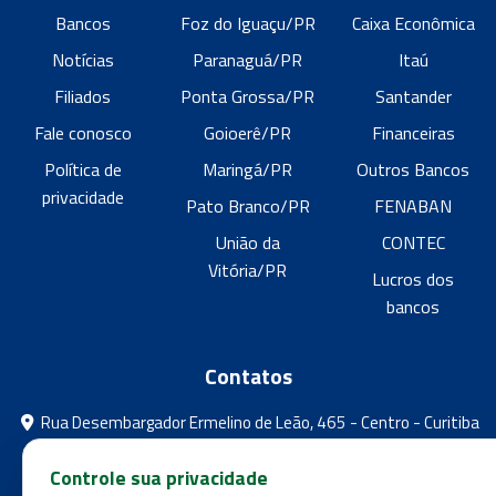
Bancos
Foz do Iguaçu/PR
Caixa Econômica
Notícias
Paranaguá/PR
Itaú
Filiados
Ponta Grossa/PR
Santander
Fale conosco
Goioerê/PR
Financeiras
Política de
Maringá/PR
Outros Bancos
privacidade
Pato Branco/PR
FENABAN
União da
CONTEC
Vitória/PR
Lucros dos
bancos
Contatos
Rua Desembargador Ermelino de Leão, 465 - Centro - Curitiba
- Paraná
Controle sua privacidade
feebpr@gmail.com