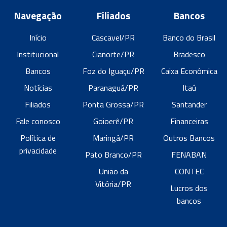
Navegação
Filiados
Bancos
Início
Cascavel/PR
Banco do Brasil
Institucional
Cianorte/PR
Bradesco
Bancos
Foz do Iguaçu/PR
Caixa Econômica
Notícias
Paranaguá/PR
Itaú
Filiados
Ponta Grossa/PR
Santander
Fale conosco
Goioerê/PR
Financeiras
Política de
Maringá/PR
Outros Bancos
privacidade
Pato Branco/PR
FENABAN
União da
CONTEC
Vitória/PR
Lucros dos
bancos