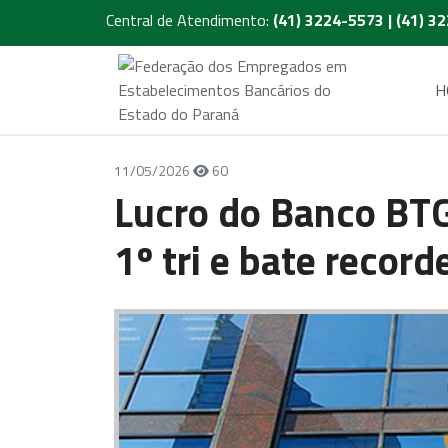
Central de Atendimento:
(41) 3224-5573 | (41) 3
H
11/05/2026
60
Lucro do Banco BTG
1º tri e bate record