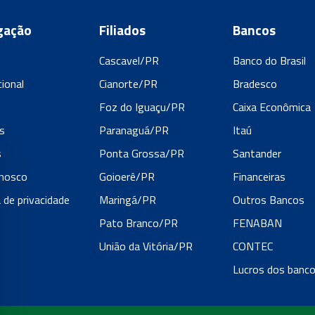
gação
Filiados
Bancos
Cascavel/PR
Banco do Brasil
cional
Cianorte/PR
Bradesco
s
Foz do Iguaçu/PR
Caixa Econômica
s
Paranaguá/PR
Itaú
s
Ponta Grossa/PR
Santander
onosco
Goioerê/PR
Financeiras
a de privacidade
Maringá/PR
Outros Bancos
Pato Branco/PR
FENABAN
União da Vitória/PR
CONTEC
Lucros dos banc