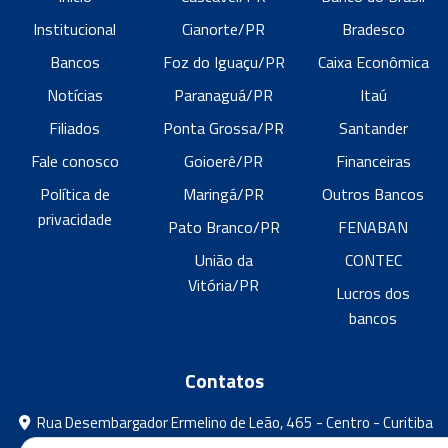
Institucional
Cianorte/PR
Bradesco
Bancos
Foz do Iguaçu/PR
Caixa Econômica
Notícias
Paranaguá/PR
Itaú
Filiados
Ponta Grossa/PR
Santander
Fale conosco
Goioerê/PR
Financeiras
Política de
Maringá/PR
Outros Bancos
privacidade
Pato Branco/PR
FENABAN
União da
CONTEC
Vitória/PR
Lucros dos
bancos
Contatos
Rua Desembargador Ermelino de Leão, 465 - Centro - Curitiba
- Paraná