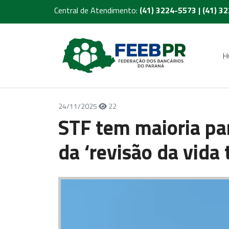
Central de Atendimento:
(41) 3224-5573 | (41) 3
H
24/11/2025
22
STF tem maioria par
da ‘revisão da vida