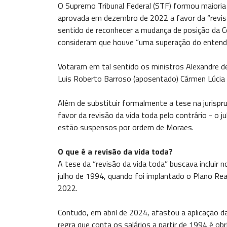
O Supremo Tribunal Federal (STF) formou maioria n
aprovada em dezembro de 2022 a favor da “revisã
sentido de reconhecer a mudança de posição da C
consideram que houve “uma superação do entendi
Votaram em tal sentido os ministros Alexandre de
Luis Roberto Barroso (aposentado) Cármen Lúcia
Além de substituir formalmente a tese na jurisp
favor da revisão da vida toda pelo contrário - o
estão suspensos por ordem de Moraes.
O que é a revisão da vida toda?
A tese da “revisão da vida toda” buscava incluir n
julho de 1994, quando foi implantado o Plano Re
2022.
Contudo, em abril de 2024, afastou a aplicação d
regra que conta os salários a partir de 1994 é o