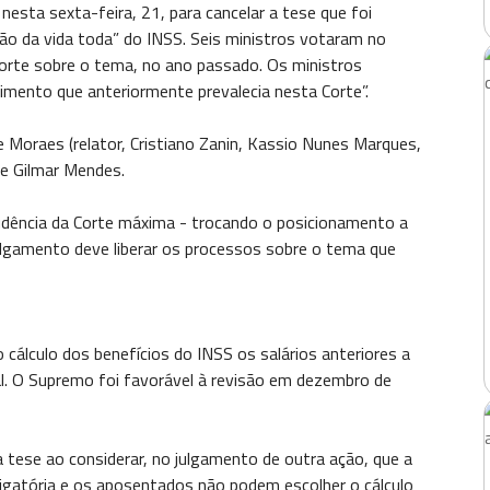
esta sexta-feira, 21, para cancelar a tese que foi
o da vida toda” do INSS. Seis ministros votaram no
orte sobre o tema, no ano passado. Os ministros
mento que anteriormente prevalecia nesta Corte”.
 Moraes (relator, Cristiano Zanin, Kassio Nunes Marques,
 e Gilmar Mendes.
rudência da Corte máxima - trocando o posicionamento a
 julgamento deve liberar os processos sobre o tema que
o cálculo dos benefícios do INSS os salários anteriores a
al. O Supremo foi favorável à revisão em dezembro de
a tese ao considerar, no julgamento de outra ação, que a
brigatória e os aposentados não podem escolher o cálculo