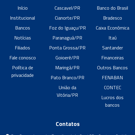
Início
Cascavel/PR
Banco do Brasil
Institucional
Cianorte/PR
Bradesco
Bancos
Foz do Iguaçu/PR
Caixa Econômica
Notícias
Paranaguá/PR
Itaú
Filiados
Ponta Grossa/PR
Santander
Fale conosco
Goioerê/PR
Financeiras
Política de
Maringá/PR
Outros Bancos
privacidade
Pato Branco/PR
FENABAN
União da
CONTEC
Vitória/PR
Lucros dos
bancos
Contatos