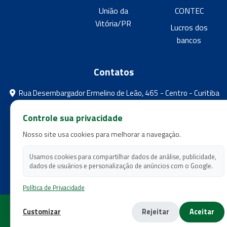
União da
CONTEC
Vitória/PR
Lucros dos
bancos
Contatos
Rua Desembargador Ermelino de Leão, 465 - Centro - Curitiba
- Paraná
Controle sua privacidade
feebpr@gmail.com
Nosso site usa cookies para melhorar a navegação.
(41) 3224-5573
(41) 3224-5525
Usamos cookies para compartilhar dados de análise, publicidade,
dados de usuários e personalização de anúncios com o Google.
Política de Privacidade
Copyright 2026 - Federação dos Empregados em Estabelecimentos
Customizar
Rejeitar
Aceitar
Bancários do Estado do Paraná