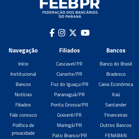
Navegação
Filiados
Bancos
Início
Cascavel/PR
Banco do Brasil
Institucional
Cianorte/PR
Bradesco
Bancos
Foz do Iguaçu/PR
Caixa Econômica
Notícias
Paranaguá/PR
Itaú
Filiados
Ponta Grossa/PR
Santander
Fale conosco
Goioerê/PR
Financeiras
Política de
Maringá/PR
Outros Bancos
privacidade
Pato Branco/PR
FENABAN