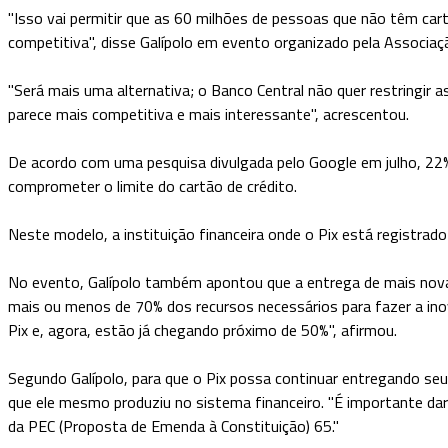
"Isso vai permitir que as 60 milhões de pessoas que não têm ca
competitiva", disse Galípolo em evento organizado pela Associaç
"Será mais uma alternativa; o Banco Central não quer restringir a
parece mais competitiva e mais interessante", acrescentou.
De acordo com uma pesquisa divulgada pelo Google em julho, 22% do
comprometer o limite do cartão de crédito.
Neste modelo, a instituição financeira onde o Pix está registra
No evento, Galípolo também apontou que a entrega de mais nov
mais ou menos de 70% dos recursos necessários para fazer a in
Pix e, agora, estão já chegando próximo de 50%", afirmou.
Segundo Galípolo, para que o Pix possa continuar entregando seu
que ele mesmo produziu no sistema financeiro. "É importante dar
da PEC (Proposta de Emenda à Constituição) 65."