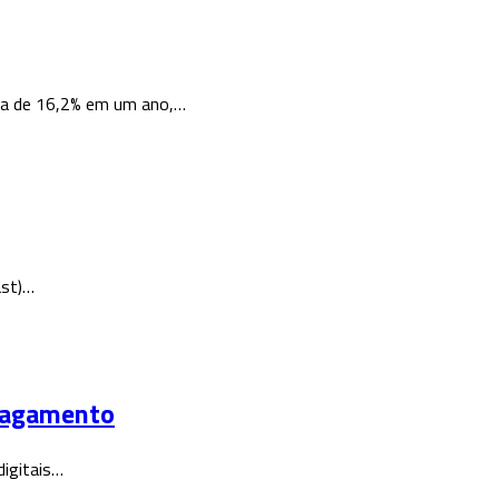
lta de 16,2% em um ano,…
ast)…
 pagamento
digitais…