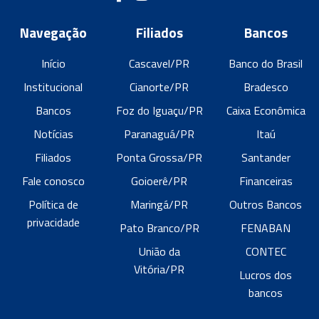
Navegação
Filiados
Bancos
Início
Cascavel/PR
Banco do Brasil
Institucional
Cianorte/PR
Bradesco
Bancos
Foz do Iguaçu/PR
Caixa Econômica
Notícias
Paranaguá/PR
Itaú
Filiados
Ponta Grossa/PR
Santander
Fale conosco
Goioerê/PR
Financeiras
Política de
Maringá/PR
Outros Bancos
privacidade
Pato Branco/PR
FENABAN
União da
CONTEC
Vitória/PR
Lucros dos
bancos