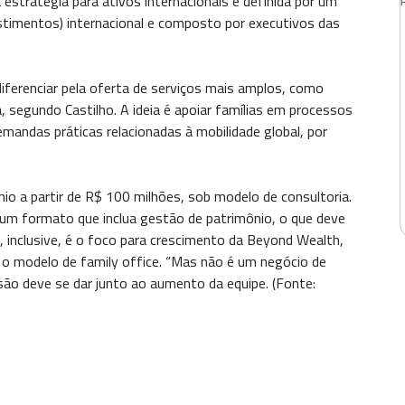
estratégia para ativos internacionais é definida por um
vestimentos) internacional e composto por executivos das
iferenciar pela oferta de serviços mais amplos, como
a, segundo Castilho. A ideia é apoiar famílias em processos
emandas práticas relacionadas à mobilidade global, por
io a partir de R$ 100 milhões, sob modelo de consultoria.
um formato que inclua gestão de patrimônio, o que deve
e, inclusive, é o foco para crescimento da Beyond Wealth,
o modelo de family office. “Mas não é um negócio de
nsão deve se dar junto ao aumento da equipe. (Fonte: