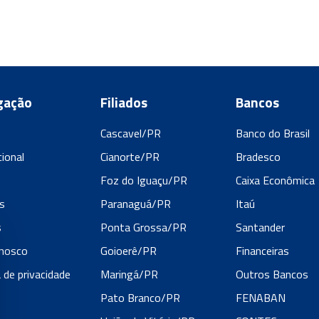
gação
Filiados
Bancos
Cascavel/PR
Banco do Brasil
cional
Cianorte/PR
Bradesco
s
Foz do Iguaçu/PR
Caixa Econômica
s
Paranaguá/PR
Itaú
s
Ponta Grossa/PR
Santander
onosco
Goioerê/PR
Financeiras
a de privacidade
Maringá/PR
Outros Bancos
Pato Branco/PR
FENABAN