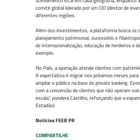
atendimento local em cada geografia, enquanto a 
comitê global liderado por um CIO (diretor de in
diferentes regiões.
Além dos investimentos, a plataforma busca se d
planejamento patrimonial, sucessório e filantropi
de internacionalização, educação de herdeiros e d
exemplo.
No País, a operação atende clientes com patrimôn
A expectativa é migrar nos próximos meses para 
ampliar o público na base do private banking. Ess
com a conversão de clientes que não operam sob 
escala”, pondera Castilho, reforçando que a expa
Estadão)
Notícias FEEB PR
COMPARTILHE