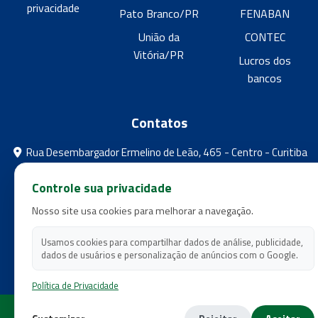
privacidade
Pato Branco/PR
FENABAN
União da
CONTEC
Vitória/PR
Lucros dos
bancos
Contatos
Rua Desembargador Ermelino de Leão, 465 - Centro - Curitiba
- Paraná
Controle sua privacidade
feebpr@gmail.com
Nosso site usa cookies para melhorar a navegação.
(41) 3224-5573
(41) 3224-5525
Usamos cookies para compartilhar dados de análise, publicidade,
dados de usuários e personalização de anúncios com o Google.
Política de Privacidade
Copyright 2026 - Federação dos Empregados em Estabelecimentos