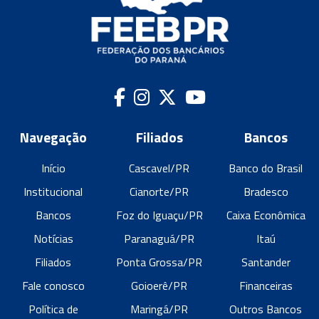
Navegação
Filiados
Bancos
Início
Cascavel/PR
Banco do Brasil
Institucional
Cianorte/PR
Bradesco
Bancos
Foz do Iguaçu/PR
Caixa Econômica
Notícias
Paranaguá/PR
Itaú
Filiados
Ponta Grossa/PR
Santander
Fale conosco
Goioerê/PR
Financeiras
Política de
Maringá/PR
Outros Bancos