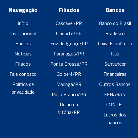
Navegação
Filiados
Bancos
Início
Cascavel/PR
Banco do Brasil
Institucional
Cianorte/PR
Bradesco
Bancos
Foz do Iguaçu/PR
Caixa Econômica
Notícias
Paranaguá/PR
Itaú
Filiados
Ponta Grossa/PR
Santander
Fale conosco
Goioerê/PR
Financeiras
Política de
Maringá/PR
Outros Bancos
privacidade
Pato Branco/PR
FENABAN
União da
CONTEC
Vitória/PR
Lucros dos
bancos