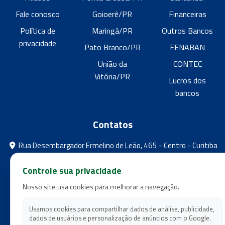
Fale conosco
Goioerê/PR
Financeiras
Política de
Maringá/PR
Outros Bancos
privacidade
Pato Branco/PR
FENABAN
União da
CONTEC
Vitória/PR
Lucros dos
bancos
Contatos
Rua Desembargador Ermelino de Leão, 465 - Centro - Curitiba
- Paraná
Controle sua privacidade
feebpr@gmail.com
Nosso site usa cookies para melhorar a navegação.
(41) 3224-5573
(41) 3224-5525
Usamos cookies para compartilhar dados de análise, publicidade,
dados de usuários e personalização de anúncios com o Google.