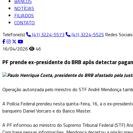
BANCOS
NOTÍCIAS
FILIADOS
CONTATO
Telefone(s)
(41) 3224-5573
(41) 3224-5525
Redes Sociais
16/04/2026
46
PF prende ex-presidente do BRB após detectar paga
Paulo Henrique Costa, presidente do BRB afastado pela Just
Operação autorizada pelo ministro do STF André Mendonça també
A Polícia Federal prendeu nesta quinta-feira, 16, a o ex-preside
banqueiro Daniel Vorcaro e do Banco Master.
A PF informou ao ministro do Supremo Tribunal Federal (STF) An
Com base nessas informações, Mendonça decretou a prisão preve