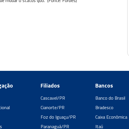
 de mudar o status quo.” (Fonte: Forbes)
gação
Filiados
Bancos
Cascavel/PR
Banco do Brasil
cional
Cianorte/PR
Bradesco
s
Foz do Iguaçu/PR
Caixa Econômica
s
Paranaguá/PR
Itaú