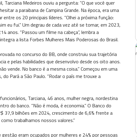
il, Tarciana Medeiros ouviu a pergunta: “O que você quer
 hesitar a paraibana de Campina Grande. Na época, era uma
 entre os 20 principais líderes. “Olhei a próxima função:
sim eu fui.” Um degrau de cada vez até se tornar, em 2023,
 214 anos. “Passou um filme na cabeça”, lembra a
 integra a lista Forbes Mulheres Mais Poderosas do Brasil.
aprovada no concurso do BB, onde construiu sua trajetória
ncia e pelas habilidades que desenvolvo desde os oito anos.
 não vende. No banco é a mesma coisa.” Começou em uma
, do Pará a São Paulo. “Rodar o país me trouxe a
uncionários, Tarciana, 46 anos, mulher negra, nordestina
 dentro do banco. “Não é moda, é economia.” O Banco do
e R$ 37,9 bilhões em 2024, crescimento de 6,6% frente a
 como trabalhamos nossos valores.”
de gestão eram ocupados por mulheres e 24% por pessoas