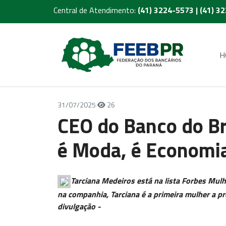
Central de Atendimento:
(41) 3224-5573 | (41) 3
H
31/07/2025
26
CEO do Banco do Br
é Moda, é Economi
Tarciana Medeiros está na lista Forbes Mul
na companhia, Tarciana é a primeira mulher a p
divulgação -