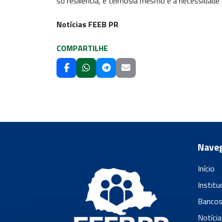
só resiliência, é teimosia mesmo e a necessidade
Notícias FEEB PR
COMPARTILHE
Nave
Início
Institu
Banco
Notícia