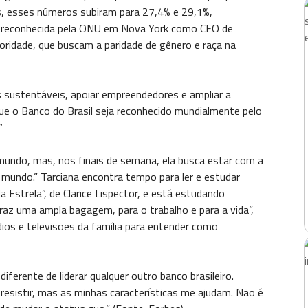
s, esses números subiram para 27,4% e 29,1%,
oi reconhecida pela ONU em Nova York como CEO de
ioridade, que buscam a paridade de gênero e raça na
s sustentáveis, apoiar empreendedores e ampliar a
que o Banco do Brasil seja reconhecido mundialmente pelo
”
o mundo, mas, nos finais de semana, ela busca estar com a
do mundo.” Tarciana encontra tempo para ler e estudar
 Estrela”, de Clarice Lispector, e está estudando
raz uma ampla bagagem, para o trabalho e para a vida”,
dios e televisões da família para entender como
iferente de liderar qualquer outro banco brasileiro.
esistir, mas as minhas características me ajudam. Não é