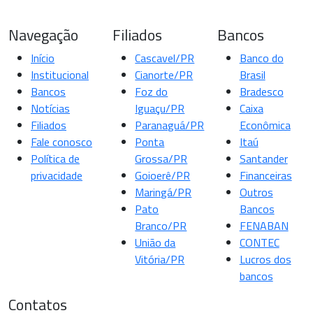
Navegação
Filiados
Bancos
Início
Cascavel/PR
Banco do
Institucional
Cianorte/PR
Brasil
Bancos
Foz do
Bradesco
Notícias
Iguaçu/PR
Caixa
Filiados
Paranaguá/PR
Econômica
Fale conosco
Ponta
Itaú
Política de
Grossa/PR
Santander
privacidade
Goioerê/PR
Financeiras
Maringá/PR
Outros
Pato
Bancos
Branco/PR
FENABAN
União da
CONTEC
Vitória/PR
Lucros dos
bancos
Contatos