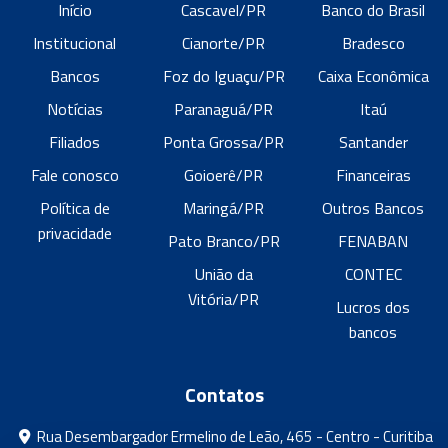
Início
Cascavel/PR
Banco do Brasil
Institucional
Cianorte/PR
Bradesco
Bancos
Foz do Iguaçu/PR
Caixa Econômica
Notícias
Paranaguá/PR
Itaú
Filiados
Ponta Grossa/PR
Santander
Fale conosco
Goioerê/PR
Financeiras
Política de
Maringá/PR
Outros Bancos
privacidade
Pato Branco/PR
FENABAN
União da
CONTEC
Vitória/PR
Lucros dos
bancos
Contatos
Rua Desembargador Ermelino de Leão, 465 - Centro - Curitiba