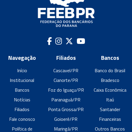
Navegação
Filiados
Bancos
Início
Cascavel/PR
Banco do Brasil
Institucional
Cianorte/PR
Bradesco
Bancos
Foz do Iguaçu/PR
Caixa Econômica
Notícias
Paranaguá/PR
Itaú
Filiados
Ponta Grossa/PR
Santander
Fale conosco
Goioerê/PR
Financeiras
Política de
Maringá/PR
Outros Bancos