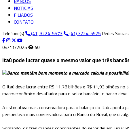
BANCOS
NOTÍCIAS
FILIADOS
CONTATO
Telefone(s)
(41) 3224-5573
(41) 3224-5525
Redes Sociais
04/11/2025
40
Itaú pode lucrar quase o mesmo valor que três bancõe
Banco mantém bom momento e mercado calcula a possibilida
O Itaú deve lucrar entre R$ 11,78 bilhões e R$ 11,93 bilhões no
macroeconômico desafiador para o setor bancário, o banco deve s
A estimativa mais conservadora para o balanço do Itaú aponta par
perspectiva mais conservadora para o Banco do Brasil, que divul
Somando, os três grandes concorrentes do setor devem lucrar R$