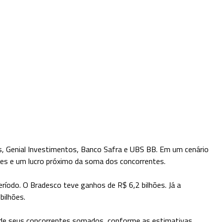
os, Genial Investimentos, Banco Safra e UBS BB. Em um cenário
res e um lucro próximo da soma dos concorrentes.
eríodo. O Bradesco teve ganhos de R$ 6,2 bilhões. Já a
bilhões.
os de seus concorrentes somados, conforme as estimativas