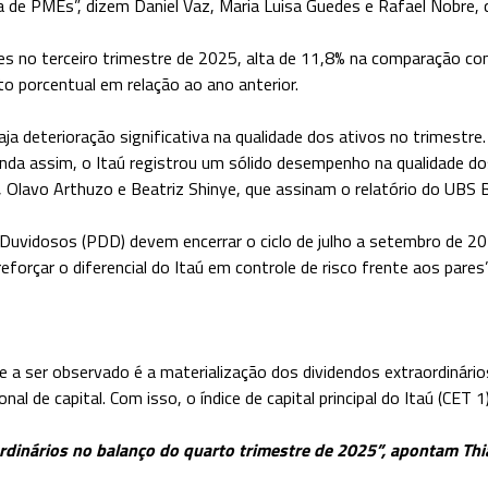
de PMEs”, dizem Daniel Vaz, Maria Luisa Guedes e Rafael Nobre, q
ões no terceiro trimestre de 2025, alta de 11,8% na comparação 
to porcentual em relação ao ano anterior.
deterioração significativa na qualidade dos ativos no trimestre
nda assim, o Itaú registrou um sólido desempenho na qualidade dos
 Olavo Arthuzo e Beatriz Shinye, que assinam o relatório do UBS 
Duvidosos (PDD) devem encerrar o ciclo de julho a setembro de 202
forçar o diferencial do Itaú em controle de risco frente aos pares
a ser observado é a materialização dos dividendos extraordinário
l de capital. Com isso, o índice de capital principal do Itaú (CET
rdinários no balanço do quarto trimestre de 2025”, apontam Thia