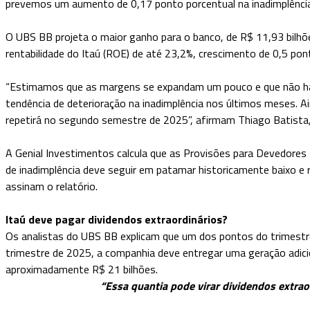
prevemos um aumento de 0,17 ponto porcentual na inadimplência 
O UBS BB projeta o maior ganho para o banco, de R$ 11,93 bilh
rentabilidade do Itaú (ROE) de até 23,2%, crescimento de 0,5 pon
“Estimamos que as margens se expandam um pouco e que não haja 
tendência de deterioração na inadimplência nos últimos meses. Ai
repetirá no segundo semestre de 2025”, afirmam Thiago Batista,
A Genial Investimentos calcula que as Provisões para Devedores 
de inadimplência deve seguir em patamar historicamente baixo e re
assinam o relatório.
Itaú deve pagar dividendos extraordinários?
Os analistas do UBS BB explicam que um dos pontos do trimestre 
trimestre de 2025, a companhia deve entregar uma geração adiciona
aproximadamente R$ 21 bilhões.
“Essa quantia pode virar dividendos extrao