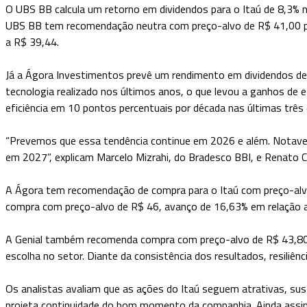
O UBS BB calcula um retorno em dividendos para o Itaú de 8,3% 
UBS BB tem recomendação neutra com preço-alvo de R$ 41,00 pa
a R$ 39,44.
Já a Ágora Investimentos prevê um rendimento em dividendos de 
tecnologia realizado nos últimos anos, o que levou a ganhos de e
eficiência em 10 pontos percentuais por década nas últimas três
“Prevemos que essa tendência continue em 2026 e além. Notave
em 2027”, explicam Marcelo Mizrahi, do Bradesco BBI, e Renato 
A Ágora tem recomendação de compra para o Itaú com preço-alv
compra com preço-alvo de R$ 46, avanço de 16,63% em relação a
A Genial também recomenda compra com preço-alvo de R$ 43,80,
escolha no setor. Diante da consistência dos resultados, resiliên
Os analistas avaliam que as ações do Itaú seguem atrativas, su
projeta continuidade do bom momento da companhia. Ainda assim, 