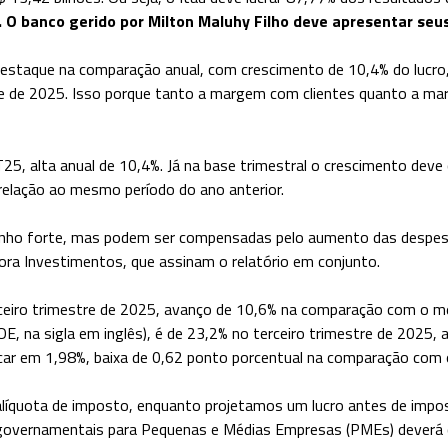
. O banco gerido por Milton Maluhy Filho deve apresentar seus
estaque na comparação anual, com crescimento de 10,4% do lucro,
 de 2025. Isso porque tanto a margem com clientes quanto a ma
 3T25, alta anual de 10,4%. Já na base trimestral o crescimento de
relação ao mesmo período do ano anterior.
nho forte, mas podem ser compensadas pelo aumento das despesas 
ora Investimentos, que assinam o relatório em conjunto.
terceiro trimestre de 2025, avanço de 10,6% na comparação com o 
ROE, na sigla em inglês), é de 23,2% no terceiro trimestre de 202
ficar em 1,98%, baixa de 0,62 ponto porcentual na comparação co
líquota de imposto, enquanto projetamos um lucro antes de impo
o governamentais para Pequenas e Médias Empresas (PMEs) deverá c