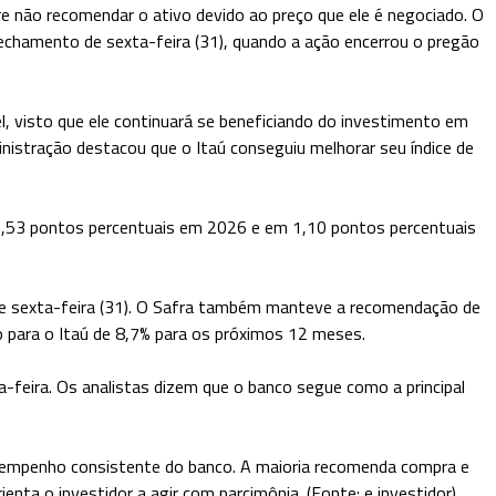
e não recomendar o ativo devido ao preço que ele é negociado. O
hamento de sexta-feira (31), quando a ação encerrou o pregão
, visto que ele continuará se beneficiando do investimento em
inistração destacou que o Itaú conseguiu melhorar seu índice de
1,53 pontos percentuais em 2026 e em 1,10 pontos percentuais
e sexta-feira (31). O Safra também manteve a recomendação de
 para o Itaú de 8,7% para os próximos 12 meses.
eira. Os analistas dizem que o banco segue como a principal
desempenho consistente do banco. A maioria recomenda compra e
ta o investidor a agir com parcimônia. (Fonte: e investidor)