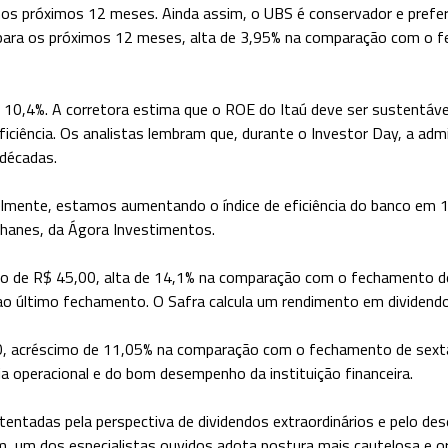
nos próximos 12 meses. Ainda assim, o UBS é conservador e prefer
ra os próximos 12 meses, alta de 3,95% na comparação com o fec
10,4%. A corretora estima que o ROE do Itaú deve ser sustentável
ficiência. Os analistas lembram que, durante o Investor Day, a adm
 décadas.
lmente, estamos aumentando o índice de eficiência do banco em 
Chanes, da Ágora Investimentos.
o de R$ 45,00, alta de 14,1% na comparação com o fechamento d
o último fechamento. O Safra calcula um rendimento em dividendo
 acréscimo de 11,05% na comparação com o fechamento de sexta-f
cia operacional e do bom desempenho da instituição financeira.
stentadas pela perspectiva de dividendos extraordinários e pelo 
um dos especialistas ouvidos adota postura mais cautelosa e orien