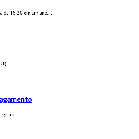
lta de 16,2% em um ano,…
ast)…
 pagamento
digitais…