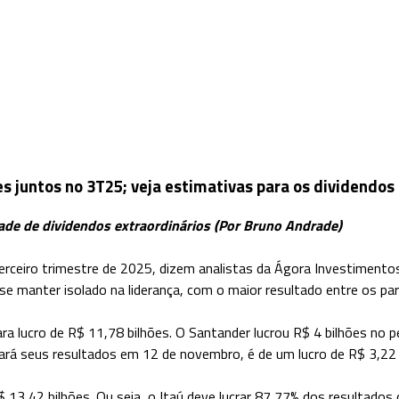
s juntos no 3T25; veja estimativas para os dividendos
de de dividendos extraordinários (Por Bruno Andrade)
 terceiro trimestre de 2025, dizem analistas da Ágora Investiment
e manter isolado na liderança, com o maior resultado entre os pa
a lucro de R$ 11,78 bilhões. O Santander lucrou R$ 4 bilhões no p
gará seus resultados em 12 de novembro, é de um lucro de R$ 3,22 
 13,42 bilhões. Ou seja, o Itaú deve lucrar 87,77% dos resultad