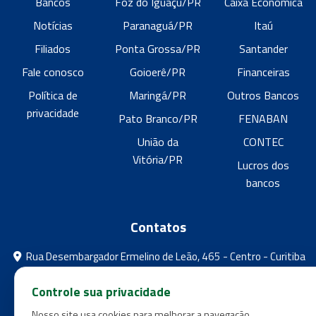
Bancos
Foz do Iguaçu/PR
Caixa Econômica
Notícias
Paranaguá/PR
Itaú
Filiados
Ponta Grossa/PR
Santander
Fale conosco
Goioerê/PR
Financeiras
Política de
Maringá/PR
Outros Bancos
privacidade
Pato Branco/PR
FENABAN
União da
CONTEC
Vitória/PR
Lucros dos
bancos
Contatos
Rua Desembargador Ermelino de Leão, 465 - Centro - Curitiba
- Paraná
Controle sua privacidade
feebpr@gmail.com
Nosso site usa cookies para melhorar a navegação.