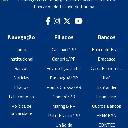
Navegação
Filiados
Bancos
Início
Cascavel/PR
Banco do Brasil
Institucional
Cianorte/PR
Bradesco
Bancos
Foz do Iguaçu/PR
Caixa Econômica
Notícias
Paranaguá/PR
Itaú
Filiados
Ponta Grossa/PR
Santander
Fale conosco
Goioerê/PR
Financeiras
Política de
Maringá/PR
Outros Bancos
privacidade
Pato Branco/PR
FENABAN
União da
CONTEC