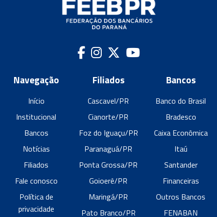
Navegação
Filiados
Bancos
Início
Cascavel/PR
Banco do Brasil
Institucional
Cianorte/PR
Bradesco
Bancos
Foz do Iguaçu/PR
Caixa Econômica
Notícias
Paranaguá/PR
Itaú
Filiados
Ponta Grossa/PR
Santander
Fale conosco
Goioerê/PR
Financeiras
Política de
Maringá/PR
Outros Bancos
privacidade
Pato Branco/PR
FENABAN