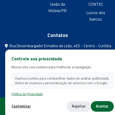
União da
CONTEC
Vitória/PR
Lucros dos
bancos
Contatos
Rua Desembargador Ermelino de Leão, 465 - Centro - Curitiba
- Paraná
Controle sua privacidade
feebpr@gmail.com
Nosso site usa cookies para melhorar a navegação.
(41) 3224-5573
(41) 3224-5525
Usamos cookies para compartilhar dados de análise, publicidade,
dados de usuários e personalização de anúncios com o Google.
Política de Privacidade
Copyright 2026 - Federação dos Empregados em Estabelecimentos
Customizar
Rejeitar
Aceitar
Bancários do Estado do Paraná