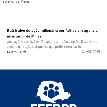
Itaú é alvo de ação milionária por falhas em agência
no interior de Minas
Uma agência do Itaú em Resplendor, no Vale do Rio Doce, virou
alvo de uma ação civil pública que pede indenização…
LER MAIS
07/08/2026