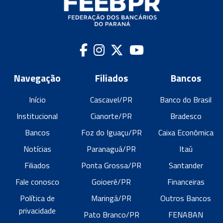
Navegação
Filiados
Bancos
Início
Cascavel/PR
Banco do Brasil
Institucional
Cianorte/PR
Bradesco
Bancos
Foz do Iguaçu/PR
Caixa Econômica
Notícias
Paranaguá/PR
Itaú
Filiados
Ponta Grossa/PR
Santander
Fale conosco
Goioerê/PR
Financeiras
Política de
Maringá/PR
Outros Bancos
privacidade
Pato Branco/PR
FENABAN