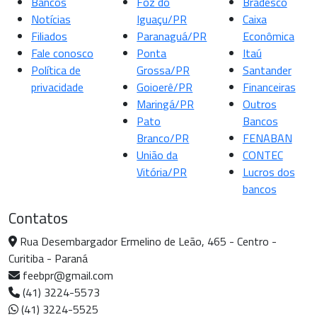
Bancos
Foz do
Bradesco
Notícias
Iguaçu/PR
Caixa
Filiados
Paranaguá/PR
Econômica
Fale conosco
Ponta
Itaú
Política de
Grossa/PR
Santander
privacidade
Goioerê/PR
Financeiras
Maringá/PR
Outros
Pato
Bancos
Branco/PR
FENABAN
União da
CONTEC
Vitória/PR
Lucros dos
bancos
Contatos
Rua Desembargador Ermelino de Leão, 465 - Centro -
Curitiba - Paraná
feebpr@gmail.com
(41) 3224-5573
(41) 3224-5525