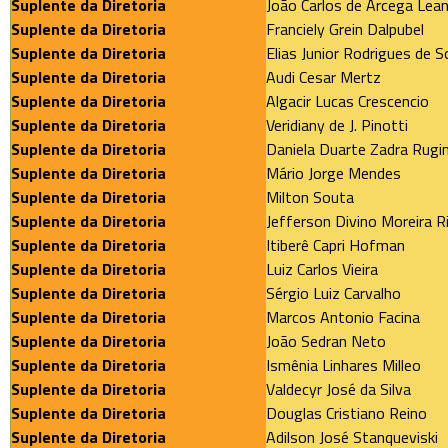
Suplente da Diretoria
João Carlos de Arcega Lea
Suplente da Diretoria
Franciely Grein Dalpubel
Suplente da Diretoria
Elias Junior Rodrigues de 
Suplente da Diretoria
Audi Cesar Mertz
Suplente da Diretoria
Algacir Lucas Crescencio
Suplente da Diretoria
Veridiany de J. Pinotti
Suplente da Diretoria
Daniela Duarte Zadra Rugin
Suplente da Diretoria
Mário Jorge Mendes
Suplente da Diretoria
Milton Souta
Suplente da Diretoria
Jefferson Divino Moreira R
Suplente da Diretoria
Itiberê Capri Hofman
Suplente da Diretoria
Luiz Carlos Vieira
Suplente da Diretoria
Sérgio Luiz Carvalho
Suplente da Diretoria
Marcos Antonio Facina
Suplente da Diretoria
João Sedran Neto
Suplente da Diretoria
Ismênia Linhares Milleo
Suplente da Diretoria
Valdecyr José da Silva
Suplente da Diretoria
Douglas Cristiano Reino
Suplente da Diretoria
Adilson José Stanqueviski