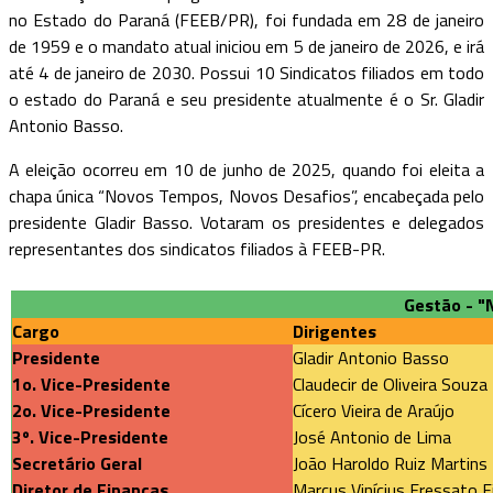
no Estado do Paraná (FEEB/PR), foi fundada em 28 de janeiro
de 1959 e o mandato atual iniciou em 5 de janeiro de 2026, e irá
até 4 de janeiro de 2030. Possui 10 Sindicatos filiados em todo
o estado do Paraná e seu presidente atualmente é o Sr. Gladir
Antonio Basso.
A eleição ocorreu em 10 de junho de 2025, quando foi eleita a
chapa única “Novos Tempos, Novos Desafios”, encabeçada pelo
presidente Gladir Basso. Votaram os presidentes e delegados
representantes dos sindicatos filiados à FEEB-PR.
Gestão - "
Cargo
Dirigentes
Presidente
Gladir Antonio Basso
1o. Vice-Presidente
Claudecir de Oliveira Souza
2o. Vice-Presidente
Cícero Vieira de Araújo
3º. Vice-Presidente
José Antonio de Lima
Secretário Geral
João Haroldo Ruiz Martins
Diretor de Finanças
Marcus Vinícius Fressato F