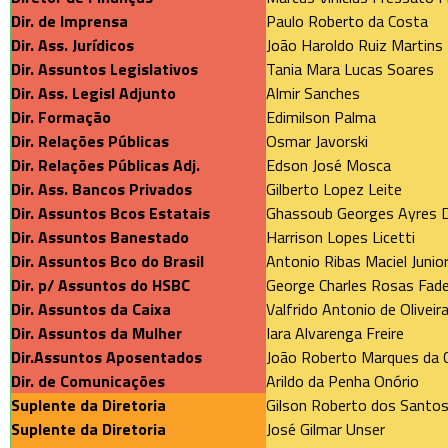
Dir. de Imprensa
Paulo Roberto da Costa
Dir. Ass. Jurídicos
João Haroldo Ruiz Martins
Dir. Assuntos Legislativos
Tania Mara Lucas Soares
Dir. Ass. Legisl Adjunto
Almir Sanches
Dir. Formação
Edimilson Palma
Dir. Relações Públicas
Osmar Javorski
Dir. Relações Públicas Adj.
Edson José Mosca
Dir. Ass. Bancos Privados
Gilberto Lopez Leite
Dir. Assuntos Bcos Estatais
Ghassoub Georges Ayres 
Dir. Assuntos Banestado
Harrison Lopes Licetti
Dir. Assuntos Bco do Brasil
Antonio Ribas Maciel Junio
Dir. p/ Assuntos do HSBC
George Charles Rosas Fade
Dir. Assuntos da Caixa
Valfrido Antonio de Oliveir
Dir. Assuntos da Mulher
Iara Alvarenga Freire
Dir.Assuntos Aposentados
João Roberto Marques da 
Dir. de Comunicações
Arildo da Penha Onório
Suplente da Diretoria
Gilson Roberto dos Santo
Suplente da Diretoria
José Gilmar Unser