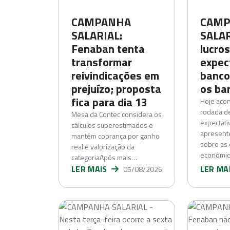
CAMPANHA
CAMP
SALARIAL:
SALAR
Fenaban tenta
lucro
transformar
expec
reivindicações em
banco
prejuízo; proposta
os ba
fica para dia 13
Hoje acon
rodada de
Mesa da Contec considera os
expectati
cálculos superestimados e
apresent
mantém cobrança por ganho
sobre as 
real e valorização da
econômi
categoriaApós mais…
LER MAIS
LER MA
05/08/2026