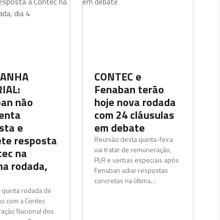
ANHA
CONTEC e
IAL:
Fenaban terão
an não
hoje nova rodada
enta
com 24 cláusulas
sta e
em debate
te resposta
Reunião desta quinta-feira
vai tratar de remuneração,
tec na
PLR e verbas especiais após
ma rodada,
Fenaban adiar respostas
concretas na última…
 quinta rodada de
ão com a Contec
ação Nacional dos