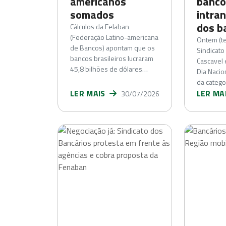
americanos
banco
somados
intra
dos b
Cálculos da Felaban
(Federação Latino-americana
Ontem (ter
de Bancos) apontam que os
Sindicato
bancos brasileiros lucraram
Cascavel 
45,8 bilhões de dólares…
Dia Nacio
da catego
LER MAIS
LER MA
30/07/2026