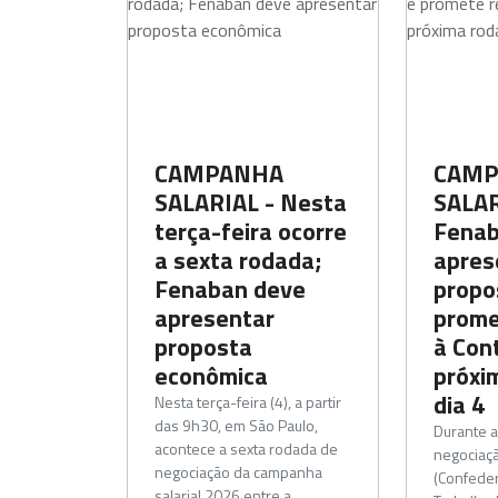
CAMPANHA
CAMP
SALARIAL - Nesta
SALAR
terça-feira ocorre
Fenab
a sexta rodada;
apres
Fenaban deve
propo
apresentar
prome
proposta
à Con
econômica
próxi
dia 4
Nesta terça-feira (4), a partir
das 9h30, em São Paulo,
Durante a
acontece a sexta rodada de
negociaç
negociação da campanha
(Confeder
salarial 2026 entre a