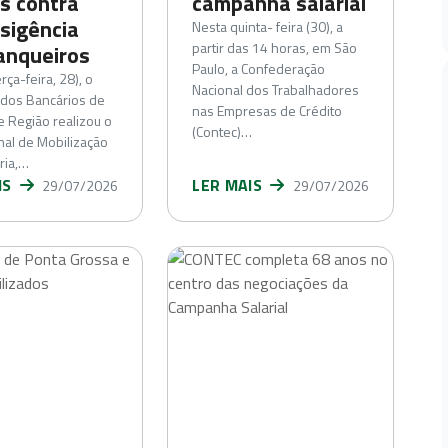
s contra
campanha salarial
nsigência
Nesta quinta- feira (30), a
partir das 14 horas, em São
anqueiros
Paulo, a Confederação
ça-feira, 28), o
Nacional dos Trabalhadores
 dos Bancários de
nas Empresas de Crédito
e Região realizou o
(Contec)…
nal de Mobilização
ria,…
IS
LER MAIS
29/07/2026
29/07/2026