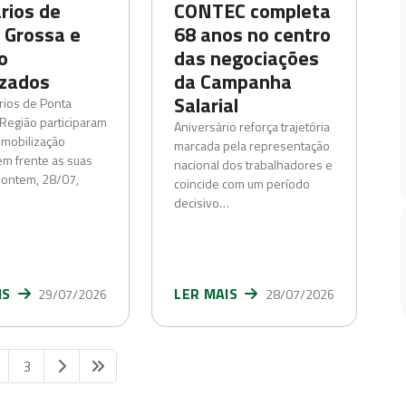
rios de
CONTEC completa
 Grossa e
68 anos no centro
o
das negociações
izados
da Campanha
Salarial
rios de Ponta
Região participaram
Aniversário reforça trajetória
 mobilização
marcada pela representação
em frente as suas
nacional dos trabalhadores e
 ontem, 28/07,
coincide com um período
decisivo…
IS
LER MAIS
29/07/2026
28/07/2026
3