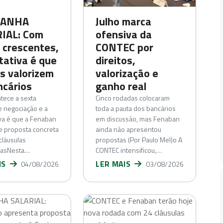
ANHA
Julho marca
IAL: Com
ofensiva da
s crescentes,
CONTEC por
tativa é que
direitos,
s valorizem
valorização e
ncários
ganho real
tece a sexta
Cinco rodadas colocaram
 negociação e a
toda a pauta dos bancários
va é que a Fenaban
em discussão, mas Fenaban
e proposta concreta
ainda não apresentou
cláusulas
propostas (Por Paulo Mel)o A
casNesta…
CONTEC intensificou,…
IS
LER MAIS
04/08/2026
03/08/2026