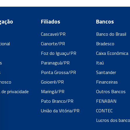
gação
Filiados
Bancos
Cascavel/PR
Banco do Brasil
cional
Cianorte/PR
Bradesco
s
Foz do Iguaçu/PR
Caixa Econômica
s
Paranaguá/PR
Itaú
s
Ponta Grossa/PR
Santander
onosco
Goioerê/PR
Financeiras
a de privacidade
Maringá/PR
Outros Bancos
Pato Branco/PR
FENABAN
União da Vitória/PR
CONTEC
Lucros dos banc