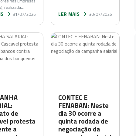
dores nas Empresas
o), realizada…
IS
LER MAIS
31/07/2026
30/07/2026
ANHA
CONTEC E
IAL:
FENABAN: Neste
cato de
dia 30 ocorre a
vel protesta
quinta rodada de
ente a
negociação da